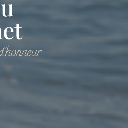
du
et
 d’honneur