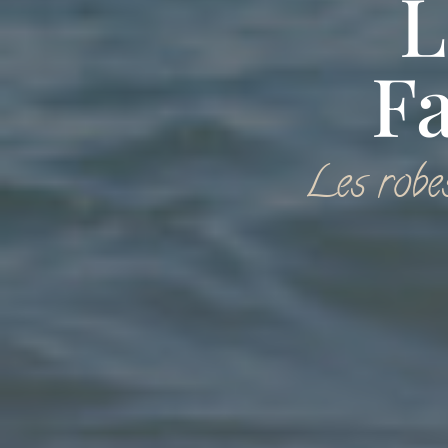
L
F
Les robes